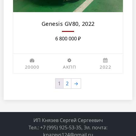
Genesis GV80, 2022
6 800 000
₽
20000
АКПП
2022
1
2
→
ИП Князев Сергей Сергеевич
Тел.: +7 (995) 925-53-35, Эл. почта:
knazevs124@gmail.ru