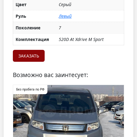
Цвет
Серый
Руль
Левый
Поколение
7
Комплектация
520D At Xdrive M Sport
ЗАКАЗАТЬ
Возможно вас заинтесует:
Без пробега по РФ