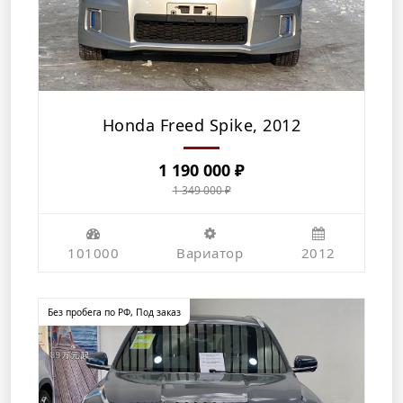
Honda Freed Spike, 2012
1 190 000
₽
1 349 000
₽
Первоначальная
Текущая
цена
цена:
составляла
1
101000
Вариатор
2012
1
190
349
000 ₽.
Без пробега по РФ
,
Под заказ
000 ₽.