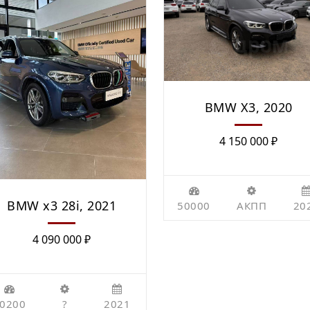
BMW X3, 2020
4 150 000
₽
BMW x3 28i, 2021
50000
АКПП
20
4 090 000
₽
0200
?
2021