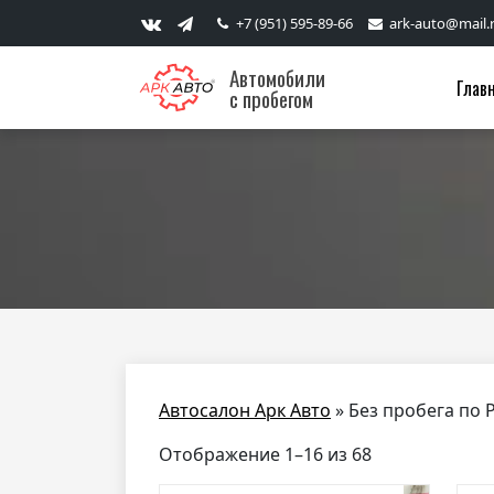
+7 (951) 595-89-66
ark-auto@mail.
Автомобили
Глав
с пробегом
Автосалон Арк Авто
»
Без пробега по 
Отображение 1–16 из 68