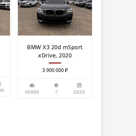
BMW Х3 20d mSport
xDrive, 2020
3 900 000
₽
20
50000
?
2020