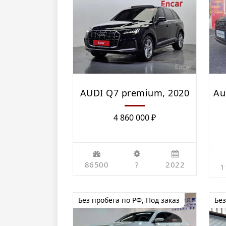
AUDI Q7 premium, 2020
Au
4 860 000
₽
86500
?
2022
1
Без пробега по РФ
,
Под заказ
Без