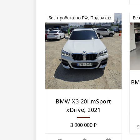
Без пробега по РФ
,
Под заказ
Без
BM
BMW Х3 20i mSport
xDrive, 2021
3 900 000
₽
9