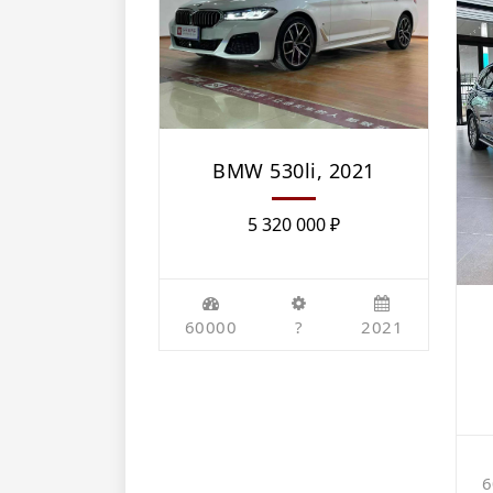
BMW 530li, 2021
5 320 000
₽
60000
?
2021
6