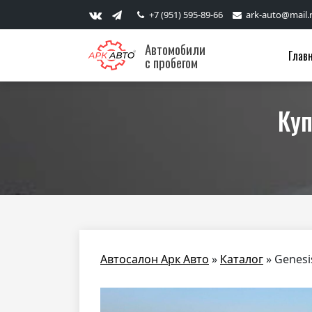
+7 (951) 595-89-66
ark-auto@mail.
Автомобили
Глав
с пробегом
Куп
Автосалон Арк Авто
»
Каталог
»
Genesi