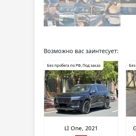
Возможно вас заинтесует:
Без пробега по РФ
,
Под заказ
Без
LI One, 2021
G