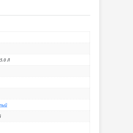
 5.0 Л
тый
й