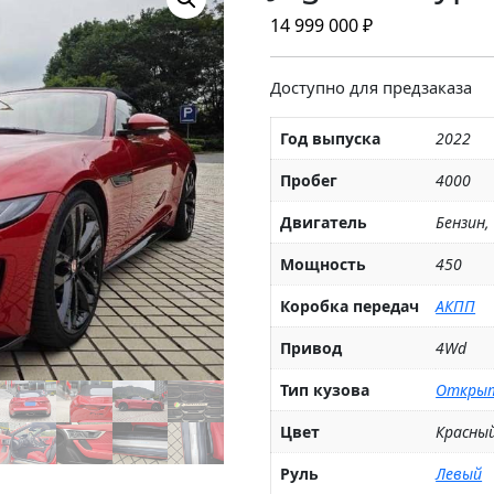
14 999 000
₽
Доступно для предзаказа
Год выпуска
2022
Пробег
4000
Двигатель
Бензин,
Мощность
450
Коробка передач
АКПП
Привод
4Wd
Тип кузова
Откры
Цвет
Красны
Руль
Левый