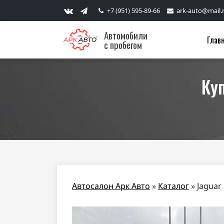
+7 (951) 595-89-66
ark-auto@mail.
Автомобили
Глав
с пробегом
Куп
Автосалон Арк Авто
»
Каталог
»
Jaguar 