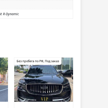
At R-Dynamic
Без пробега по РФ
,
Под заказ