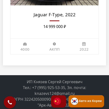
Jaguar F-Type, 2022
14 999 000
₽
4000
АКПП
2022
ИП Князев Сергей Сергеевич
Тел.: +7 (995) 925-53-35, Эл. почта:
knazevs124@gmail.ru
ОГРН 322420500090846, ИНН: 420591542183
Авто из Кореи
"Арк-Авто" © 2025