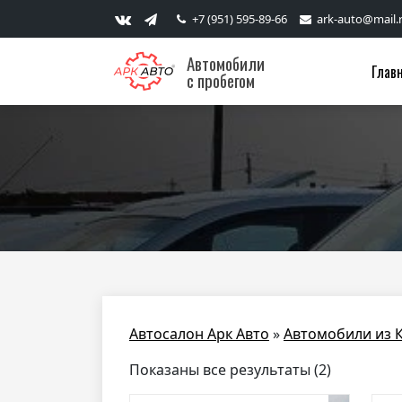
+7 (951) 595-89-66
ark-auto@mail.
Автомобили
Глав
с пробегом
Автосалон Арк Авто
»
Автомобили из 
Показаны все результаты (2)