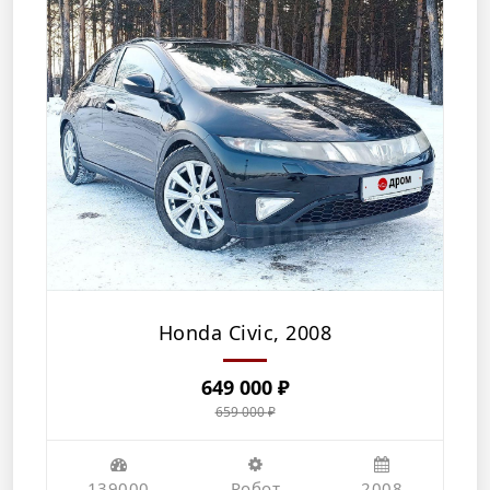
Honda Civic, 2008
649 000
₽
659 000
₽
Первоначальная
Текущая
цена
цена:
составляла
649
139000
Робот
2008