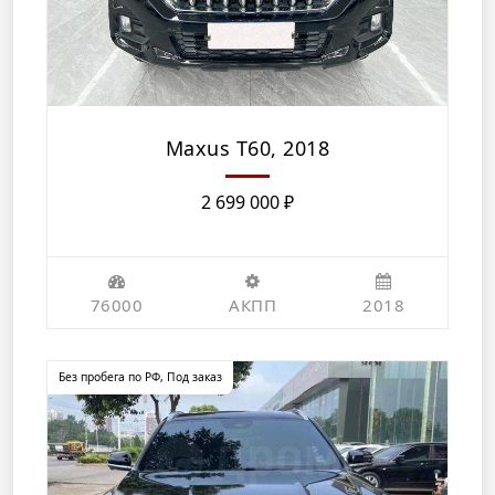
Maxus T60, 2018
2 699 000
₽
76000
АКПП
2018
Без пробега по РФ
,
Под заказ