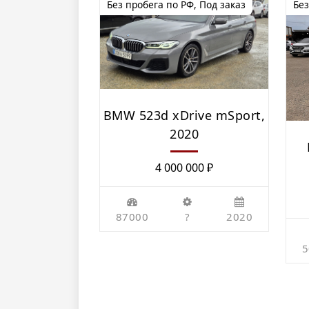
Без пробега по РФ
,
Под заказ
Без
BMW 523d xDrive mSport,
2020
4 000 000
₽
87000
?
2020
5