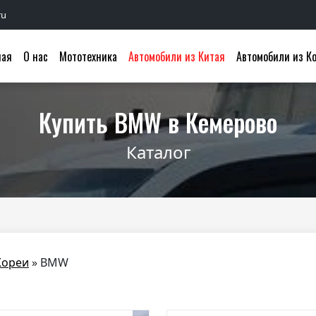
ru
ная
О нас
Мототехника
Автомобили из Китая
Автомобили из К
Купить BMW в Кемерово
Каталог
Кореи
»
BMW