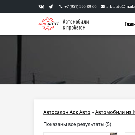
+7 (951) 595-89-66
ark-auto@mail.
Автомобили
Глав
с пробегом
Автосалон Арк Авто
»
Автомобили из 
Показаны все результаты (5)