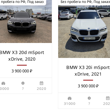
 пробега по РФ
,
Под заказ
Без пробега по РФ
,
Под заказ
BMW Х3 20d mSport
xDrive, 2020
BMW Х3 20i mSport
3 900 000
₽
xDrive, 2021
3 900 000
₽
0000
?
2020
31000
?
20