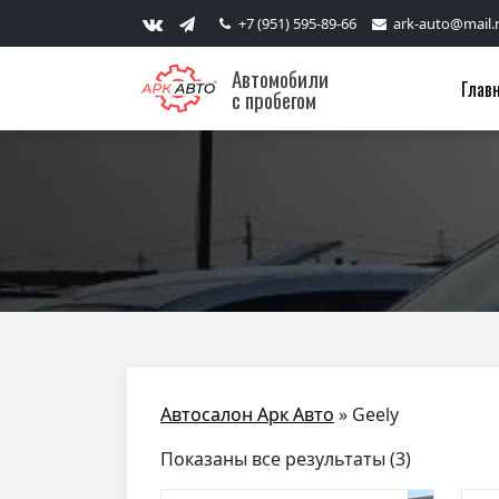
+7 (951) 595-89-66
ark-auto@mail.
Автомобили
Глав
с пробегом
Автосалон Арк Авто
»
Geely
Показаны все результаты (3)