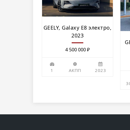
GEELY, Galaxy E8 электро,
2023
G
4 500 000
₽
1
АКПП
2023
3