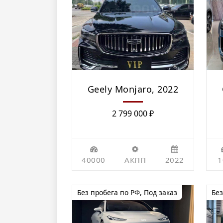
Geely Monjaro, 2022
2 799 000
₽
40000
АКПП
2022
1
Без пробега по РФ
,
Под заказ
Без