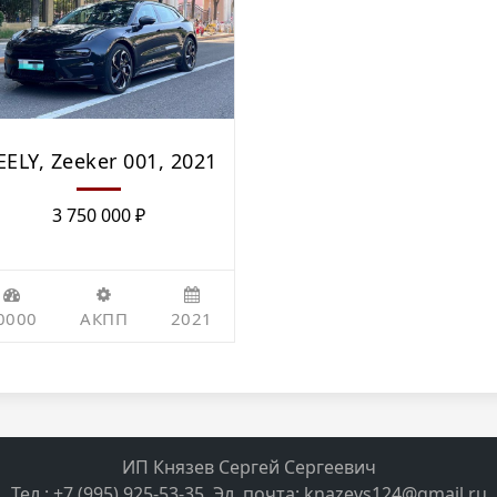
EELY, Zeeker 001, 2021
3 750 000
₽
0000
АКПП
2021
ИП Князев Сергей Сергеевич
Тел.: +7 (995) 925-53-35, Эл. почта: knazevs124@gmail.ru