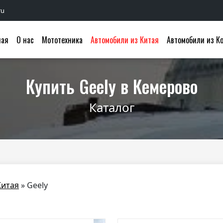
ru
ная
О нас
Мототехника
Автомобили из Китая
Автомобили из К
Купить Geely в Кемерово
Каталог
Китая
»
Geely