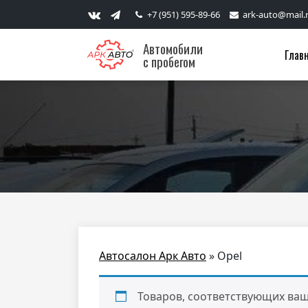
+7 (951) 595-89-66
ark-auto@mail.
Автомобили
Глав
с пробегом
Автосалон Арк Авто
»
Opel
Товаров, соответствующих ваш