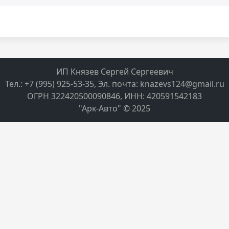
ИП Князев Сергей Сергеевич
Тел.: +7 (995) 925-53-35, Эл. почта: knazevs124@gmail.ru
ОГРН 322420500090846, ИНН: 420591542183
"Арк-Авто" © 2025